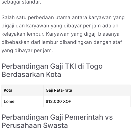
sebagai standar.
Salah satu perbedaan utama antara karyawan yang
digaji dan karyawan yang dibayar per jam adalah
kelayakan lembur. Karyawan yang digaji biasanya
dibebaskan dari lembur dibandingkan dengan staf
yang dibayar per jam.
Perbandingan Gaji TKI di Togo
Berdasarkan Kota
Kota
Gaji Rata-rata
Lome
613,000 XOF
Perbandingan Gaji Pemerintah vs
Perusahaan Swasta