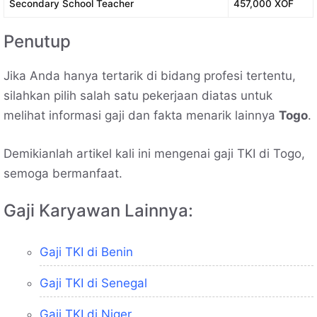
Secondary School Teacher
457,000 XOF
Penutup
Jika Anda hanya tertarik di bidang profesi tertentu,
silahkan pilih salah satu pekerjaan diatas untuk
melihat informasi gaji dan fakta menarik lainnya
Togo
.
Demikianlah artikel kali ini mengenai gaji TKI di Togo,
semoga bermanfaat.
Gaji Karyawan Lainnya:
Gaji TKI di Benin
Gaji TKI di Senegal
Gaji TKI di Niger