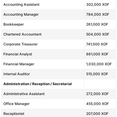
Accounting Assistant
302,000 XOF
Accounting Manager
784,000 XOF
Bookkeeper
261,000 XOF
Chartered Accountant
504,000 XOF
Corporate Treasurer
741,000 XOF
Financial Analyst
661,000 XOF
Financial Manager
1,030,000 XOF
Internal Auditor
515,000 XOF
Administration / Reception / Secretarial
Administrative Assistant
272,000 XOF
Office Manager
455,000 XOF
Receptionist
207,000 XOF