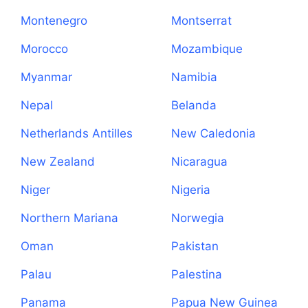
Montenegro
Montserrat
Morocco
Mozambique
Myanmar
Namibia
Nepal
Belanda
Netherlands Antilles
New Caledonia
New Zealand
Nicaragua
Niger
Nigeria
Northern Mariana
Norwegia
Islands
Oman
Pakistan
Palau
Palestina
Panama
Papua New Guinea