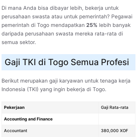
Di mana Anda bisa dibayar lebih, bekerja untuk
perusahaan swasta atau untuk pemerintah? Pegawai
pemerintah di Togo mendapatkan
25%
lebih banyak
daripada perusahaan swasta mereka rata-rata di
semua sektor.
Gaji TKI di Togo Semua Profesi
Berikut merupakan gaji karyawan untuk tenaga kerja
Indonesia (TKI) yang ingin bekerja di Togo.
Pekerjaan
Gaji Rata-rata
Accounting and Finance
Accountant
380,000 XOF