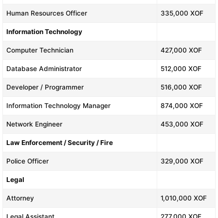
Human Resources Officer
335,000 XOF
Information Technology
Computer Technician
427,000 XOF
Database Administrator
512,000 XOF
Developer / Programmer
516,000 XOF
Information Technology Manager
874,000 XOF
Network Engineer
453,000 XOF
Law Enforcement / Security / Fire
Police Officer
329,000 XOF
Legal
Attorney
1,010,000 XOF
Legal Assistant
277,000 XOF