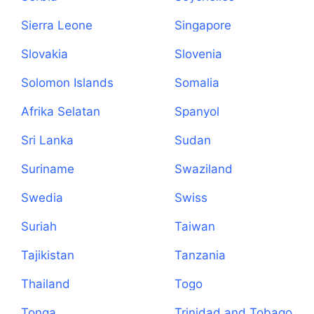
Sierra Leone
Singapore
Slovakia
Slovenia
Solomon Islands
Somalia
Afrika Selatan
Spanyol
Sri Lanka
Sudan
Suriname
Swaziland
Swedia
Swiss
Suriah
Taiwan
Tajikistan
Tanzania
Thailand
Togo
Tonga
Trinidad and Tobago