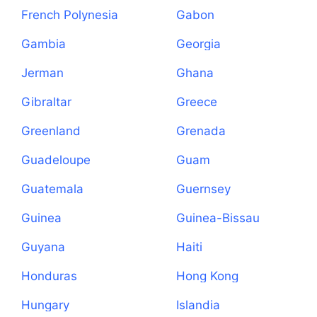
French Polynesia
Gabon
Gambia
Georgia
Jerman
Ghana
Gibraltar
Greece
Greenland
Grenada
Guadeloupe
Guam
Guatemala
Guernsey
Guinea
Guinea-Bissau
Guyana
Haiti
Honduras
Hong Kong
Hungary
Islandia