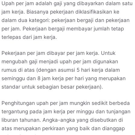
Upah per jam adalah gaji yang dibayarkan dalam satu
jam kerja. Biasanya pekerjaan diklasifikasikan ke
dalam dua kategori: pekerjaan bergaji dan pekerjaan
per jam. Pekerjaan bergaji membayar jumlah tetap
terlepas dari jam kerja.
Pekerjaan per jam dibayar per jam kerja. Untuk
mengubah gaji menjadi upah per jam digunakan
rumus di atas (dengan asumsi 5 hari kerja dalam
seminggu dan 8 jam kerja per hari yang merupakan
standar untuk sebagian besar pekerjaan).
Penghitungan upah per jam mungkin sedikit berbeda
tergantung pada jam kerja per minggu dan tunjangan
liburan tahunan. Angka-angka yang disebutkan di
atas merupakan perkiraan yang baik dan dianggap