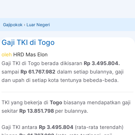
Gajipokok
›
Luar Negeri
Gaji TKI di Togo
oleh
HRD Mas Elon
Gaji TKI di Togo berada dikisaran
Rp 3.495.804.
sampai
Rp 61.767.982
dalam setiap bulannya, gaji
dan upah di setiap kota tentunya bebeda-beda.
TKI yang bekerja di
Togo
biasanya mendapatkan gaji
sekitar
Rp 13.851.798
per bulannya.
Gaji TKI antara
Rp 3.495.804
(rata-rata terendah)