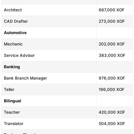
Architect
667,000 XOF
CAD Drafter
273,000 XOF
Automotive
Mechanic
202,000 XOF
Service Advisor
383,000 XOF
Banking
Bank Branch Manager
976,000 XOF
Teller
196,000 XOF
Bilingual
Teacher
420,000 XOF
Translator
504,000 XOF