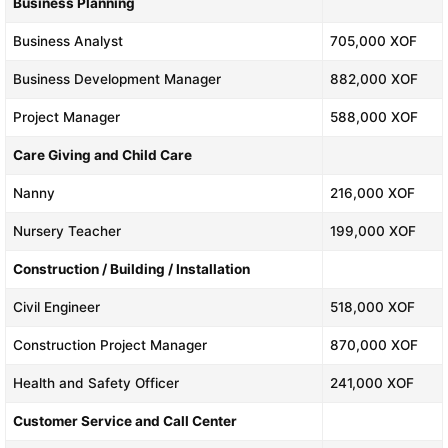
Business Planning
Business Analyst
705,000 XOF
Business Development Manager
882,000 XOF
Project Manager
588,000 XOF
Care Giving and Child Care
Nanny
216,000 XOF
Nursery Teacher
199,000 XOF
Construction / Building / Installation
Civil Engineer
518,000 XOF
Construction Project Manager
870,000 XOF
Health and Safety Officer
241,000 XOF
Customer Service and Call Center