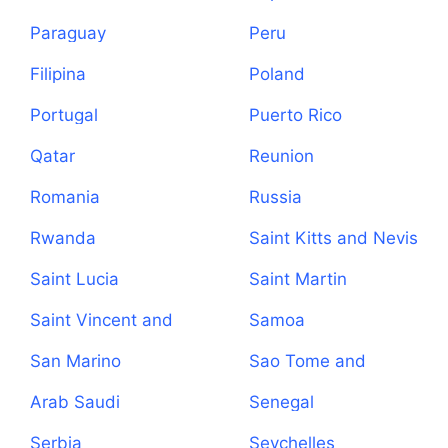
Paraguay
Peru
Filipina
Poland
Portugal
Puerto Rico
Qatar
Reunion
Romania
Russia
Rwanda
Saint Kitts and Nevis
Saint Lucia
Saint Martin
Saint Vincent and
Samoa
the Grenadines
San Marino
Sao Tome and
Principe
Arab Saudi
Senegal
Serbia
Seychelles