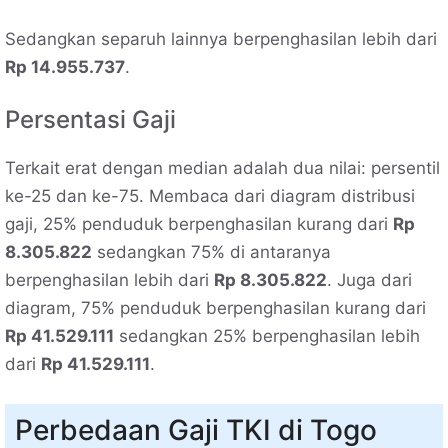
Sedangkan separuh lainnya berpenghasilan lebih dari
Rp 14.955.737
.
Persentasi Gaji
Terkait erat dengan median adalah dua nilai: persentil
ke-25 dan ke-75. Membaca dari diagram distribusi
gaji, 25% penduduk berpenghasilan kurang dari
Rp
8.305.822
sedangkan 75% di antaranya
berpenghasilan lebih dari
Rp 8.305.822
. Juga dari
diagram, 75% penduduk berpenghasilan kurang dari
Rp 41.529.111
sedangkan 25% berpenghasilan lebih
dari
Rp 41.529.111
.
Perbedaan Gaji TKI di Togo