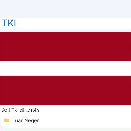
TKI
Gaji TKI di Latvia
Kategori
Luar Negeri