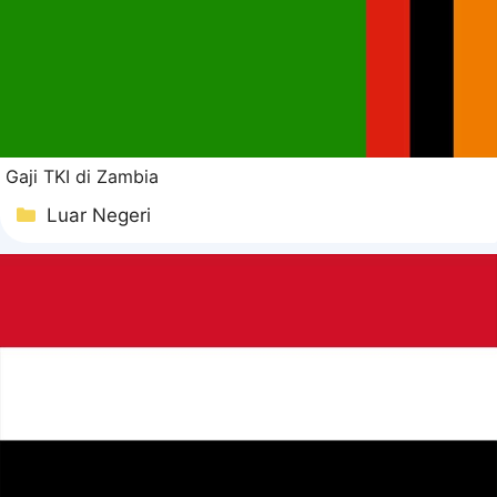
Gaji TKI di Zambia
Kategori
Luar Negeri