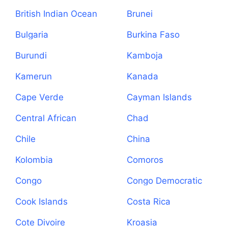
British Indian Ocean
Brunei
Territory
Bulgaria
Burkina Faso
Burundi
Kamboja
Kamerun
Kanada
Cape Verde
Cayman Islands
Central African
Chad
Republic
Chile
China
Kolombia
Comoros
Congo
Congo Democratic
Republic
Cook Islands
Costa Rica
Cote Divoire
Kroasia