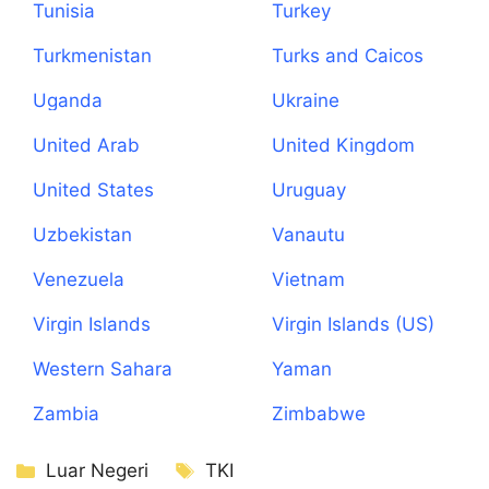
Tunisia
Turkey
Turkmenistan
Turks and Caicos
Islands
Uganda
Ukraine
United Arab
United Kingdom
Emirates
United States
Uruguay
Uzbekistan
Vanautu
Venezuela
Vietnam
Virgin Islands
Virgin Islands (US)
(British)
Western Sahara
Yaman
Zambia
Zimbabwe
Kategori
Tag
Luar Negeri
TKI