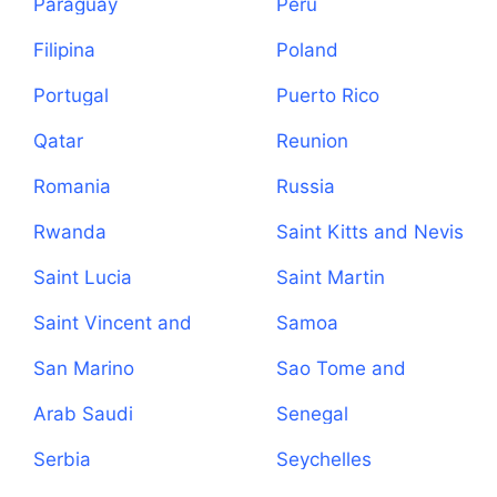
Paraguay
Peru
Filipina
Poland
Portugal
Puerto Rico
Qatar
Reunion
Romania
Russia
Rwanda
Saint Kitts and Nevis
Saint Lucia
Saint Martin
Saint Vincent and
Samoa
the Grenadines
San Marino
Sao Tome and
Principe
Arab Saudi
Senegal
Serbia
Seychelles