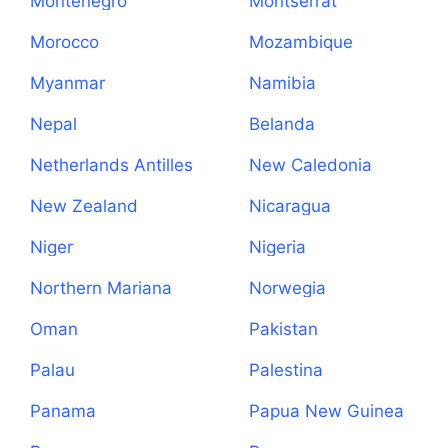
Montenegro
Montserrat
Morocco
Mozambique
Myanmar
Namibia
Nepal
Belanda
Netherlands Antilles
New Caledonia
New Zealand
Nicaragua
Niger
Nigeria
Northern Mariana
Norwegia
Islands
Oman
Pakistan
Palau
Palestina
Panama
Papua New Guinea