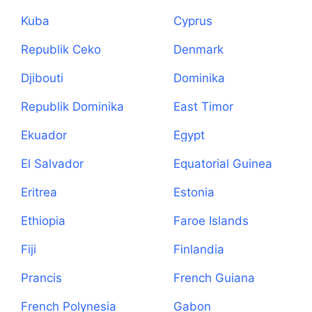
Kuba
Cyprus
Republik Ceko
Denmark
Djibouti
Dominika
Republik Dominika
East Timor
Ekuador
Egypt
El Salvador
Equatorial Guinea
Eritrea
Estonia
Ethiopia
Faroe Islands
Fiji
Finlandia
Prancis
French Guiana
French Polynesia
Gabon