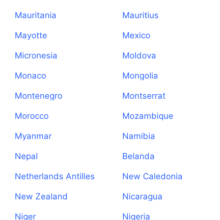
Mauritania
Mauritius
Mayotte
Mexico
Micronesia
Moldova
Monaco
Mongolia
Montenegro
Montserrat
Morocco
Mozambique
Myanmar
Namibia
Nepal
Belanda
Netherlands Antilles
New Caledonia
New Zealand
Nicaragua
Niger
Nigeria