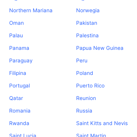
Northern Mariana
Norwegia
Islands
Oman
Pakistan
Palau
Palestina
Panama
Papua New Guinea
Paraguay
Peru
Filipina
Poland
Portugal
Puerto Rico
Qatar
Reunion
Romania
Russia
Rwanda
Saint Kitts and Nevis
Saint Lucia
Saint Martin