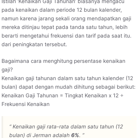
Istilah ‘Kenaikan Gaji Tahunan’ biasanya mengacu
pada kenaikan dalam periode 12 bulan kalender,
namun karena jarang sekali orang mendapatkan gaji
mereka ditinjau tepat pada tanda satu tahun, lebih
berarti mengetahui frekuensi dan tarif pada saat itu.
dari peningkatan tersebut.
Bagaimana cara menghitung persentase kenaikan
gaji?
Kenaikan gaji tahunan dalam satu tahun kalender (12
bulan) dapat dengan mudah dihitung sebagai berikut:
Kenaikan Gaji Tahunan = Tingkat Kenaikan x 12 ÷
Frekuensi Kenaikan
“ Kenaikan gaji rata-rata dalam satu tahun (12
bulan) di Jerman adalah
6%
. ”