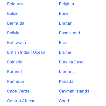
Belarusia
Belgium
Belize
Benin
Bermuda
Bhutan
Bolivia
Bosnia and
Herzegovina
Botswana
Brazil
British Indian Ocean
Brunei
Territory
Bulgaria
Burkina Faso
Burundi
Kamboja
Kamerun
Kanada
Cape Verde
Cayman Islands
Central African
Chad