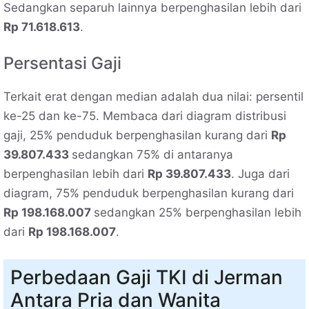
Sedangkan separuh lainnya berpenghasilan lebih dari
Rp 71.618.613
.
Persentasi Gaji
Terkait erat dengan median adalah dua nilai: persentil
ke-25 dan ke-75. Membaca dari diagram distribusi
gaji, 25% penduduk berpenghasilan kurang dari
Rp
39.807.433
sedangkan 75% di antaranya
berpenghasilan lebih dari
Rp 39.807.433
. Juga dari
diagram, 75% penduduk berpenghasilan kurang dari
Rp 198.168.007
sedangkan 25% berpenghasilan lebih
dari
Rp 198.168.007
.
Perbedaan Gaji TKI di Jerman
Antara Pria dan Wanita