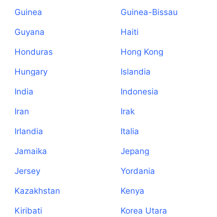
Guinea
Guinea-Bissau
Guyana
Haiti
Honduras
Hong Kong
Hungary
Islandia
India
Indonesia
Iran
Irak
Irlandia
Italia
Jamaika
Jepang
Jersey
Yordania
Kazakhstan
Kenya
Kiribati
Korea Utara