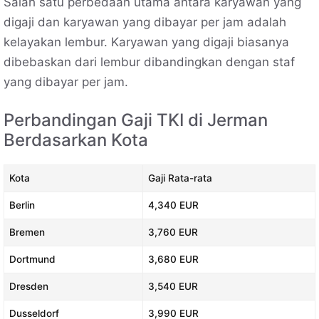
Salah satu perbedaan utama antara karyawan yang
digaji dan karyawan yang dibayar per jam adalah
kelayakan lembur. Karyawan yang digaji biasanya
dibebaskan dari lembur dibandingkan dengan staf
yang dibayar per jam.
Perbandingan Gaji TKI di Jerman
Berdasarkan Kota
Kota
Gaji Rata-rata
Berlin
4,340 EUR
Bremen
3,760 EUR
Dortmund
3,680 EUR
Dresden
3,540 EUR
Dusseldorf
3,990 EUR