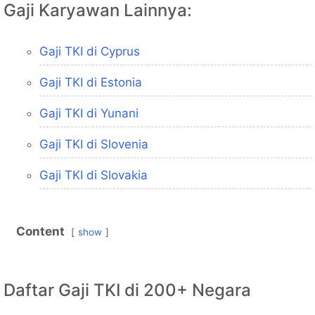
Gaji Karyawan Lainnya:
Gaji TKI di Cyprus
Gaji TKI di Estonia
Gaji TKI di Yunani
Gaji TKI di Slovenia
Gaji TKI di Slovakia
Content
show
Daftar Gaji TKI di 200+ Negara