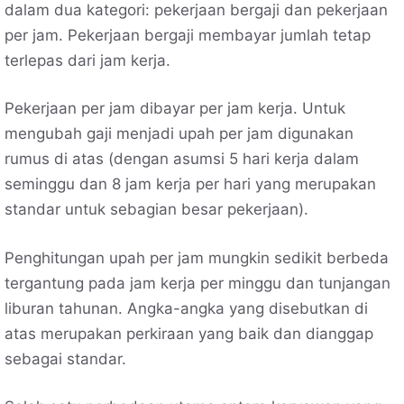
dalam dua kategori: pekerjaan bergaji dan pekerjaan
per jam. Pekerjaan bergaji membayar jumlah tetap
terlepas dari jam kerja.
Pekerjaan per jam dibayar per jam kerja. Untuk
mengubah gaji menjadi upah per jam digunakan
rumus di atas (dengan asumsi 5 hari kerja dalam
seminggu dan 8 jam kerja per hari yang merupakan
standar untuk sebagian besar pekerjaan).
Penghitungan upah per jam mungkin sedikit berbeda
tergantung pada jam kerja per minggu dan tunjangan
liburan tahunan. Angka-angka yang disebutkan di
atas merupakan perkiraan yang baik dan dianggap
sebagai standar.