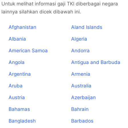
Untuk melihat informasi gaji TKI diberbagai negara
lainnya silahkan dicek dibawah ini.
Afghanistan
Aland Islands
Albania
Algeria
American Samoa
Andorra
Angola
Antigua and Barbuda
Argentina
Armenia
Aruba
Australia
Austria
Azerbaijan
Bahamas
Bahrain
Bangladesh
Barbados