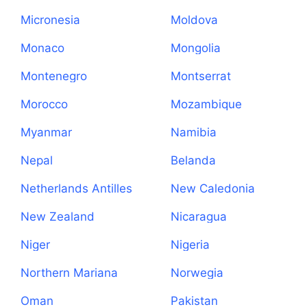
Micronesia
Moldova
Monaco
Mongolia
Montenegro
Montserrat
Morocco
Mozambique
Myanmar
Namibia
Nepal
Belanda
Netherlands Antilles
New Caledonia
New Zealand
Nicaragua
Niger
Nigeria
Northern Mariana
Norwegia
Islands
Oman
Pakistan