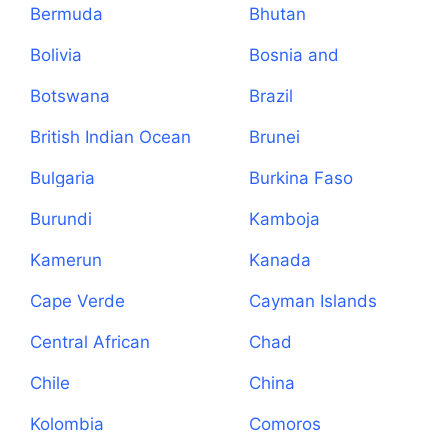
Bermuda
Bhutan
Bolivia
Bosnia and
Herzegovina
Botswana
Brazil
British Indian Ocean
Brunei
Territory
Bulgaria
Burkina Faso
Burundi
Kamboja
Kamerun
Kanada
Cape Verde
Cayman Islands
Central African
Chad
Republic
Chile
China
Kolombia
Comoros