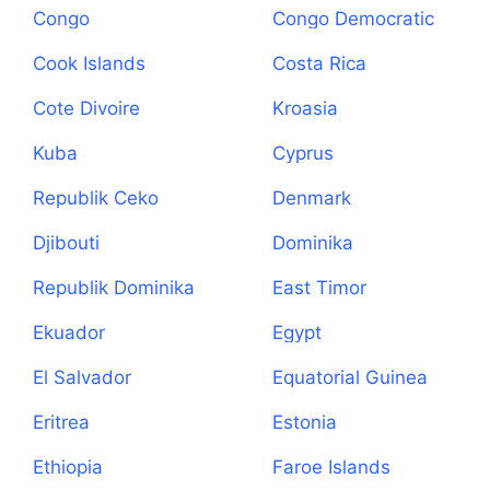
Congo
Congo Democratic
Republic
Cook Islands
Costa Rica
Cote Divoire
Kroasia
Kuba
Cyprus
Republik Ceko
Denmark
Djibouti
Dominika
Republik Dominika
East Timor
Ekuador
Egypt
El Salvador
Equatorial Guinea
Eritrea
Estonia
Ethiopia
Faroe Islands