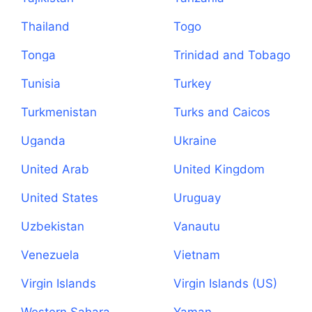
Thailand
Togo
Tonga
Trinidad and Tobago
Tunisia
Turkey
Turkmenistan
Turks and Caicos
Islands
Uganda
Ukraine
United Arab
United Kingdom
Emirates
United States
Uruguay
Uzbekistan
Vanautu
Venezuela
Vietnam
Virgin Islands
Virgin Islands (US)
(British)
Western Sahara
Yaman