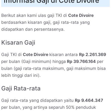
Informasi Gaji di Cote Divoire
Berikut akan kami ulas gaji TKI di
Cote Divoire
berdasarkan kisaran gaji, gaji rata-rata yang
didapatkan dan persentasenya.
Kisaran Gaji
Gaji TKI di
Cote Divoire
kisaran antara
Rp 2.261.369
per bulan (Gaji minimum) hingga
Rp 39.766.164
per
bulan (gaji rata-rata maksimum, gaji maksimum bisa
lebih tinggi dari ini).
Gaji Rata-rata
Gaji rata-rata yang didapatkan yaitu
Rp 9.464.347
per bulan, yang artinya separuh 50% penduduk