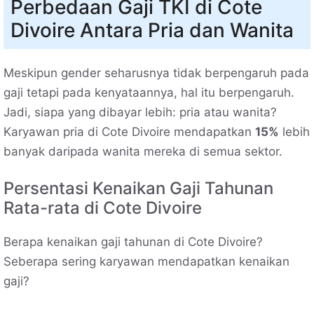
Perbedaan Gaji TKI di Cote
Divoire Antara Pria dan Wanita
Meskipun gender seharusnya tidak berpengaruh pada
gaji tetapi pada kenyataannya, hal itu berpengaruh.
Jadi, siapa yang dibayar lebih: pria atau wanita?
Karyawan pria di Cote Divoire mendapatkan
15%
lebih
banyak daripada wanita mereka di semua sektor.
Persentasi Kenaikan Gaji Tahunan
Rata-rata di Cote Divoire
Berapa kenaikan gaji tahunan di Cote Divoire?
Seberapa sering karyawan mendapatkan kenaikan
gaji?