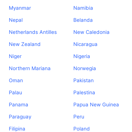
Myanmar
Namibia
Nepal
Belanda
Netherlands Antilles
New Caledonia
New Zealand
Nicaragua
Niger
Nigeria
Northern Mariana
Norwegia
Islands
Oman
Pakistan
Palau
Palestina
Panama
Papua New Guinea
Paraguay
Peru
Filipina
Poland