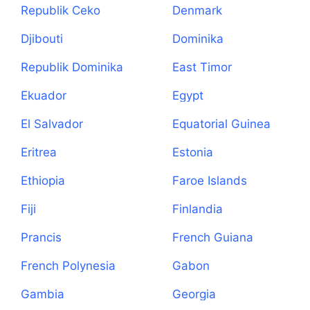
Republik Ceko
Denmark
Djibouti
Dominika
Republik Dominika
East Timor
Ekuador
Egypt
El Salvador
Equatorial Guinea
Eritrea
Estonia
Ethiopia
Faroe Islands
Fiji
Finlandia
Prancis
French Guiana
French Polynesia
Gabon
Gambia
Georgia