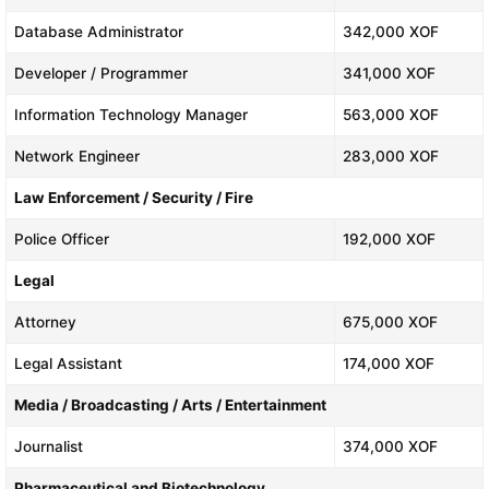
Database Administrator
342,000 XOF
Developer / Programmer
341,000 XOF
Information Technology Manager
563,000 XOF
Network Engineer
283,000 XOF
Law Enforcement / Security / Fire
Police Officer
192,000 XOF
Legal
Attorney
675,000 XOF
Legal Assistant
174,000 XOF
Media / Broadcasting / Arts / Entertainment
Journalist
374,000 XOF
Pharmaceutical and Biotechnology