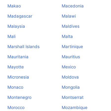
Makao
Macedonia
Madagascar
Malawi
Malaysia
Maldives
Mali
Malta
Marshall Islands
Martinique
Mauritania
Mauritius
Mayotte
Mexico
Micronesia
Moldova
Monaco
Mongolia
Montenegro
Montserrat
Morocco
Mozambique