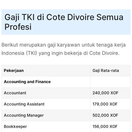
Gaji TKI di Cote Divoire Semua
Profesi
Berikut merupakan gaji karyawan untuk tenaga kerja
Indonesia (TKI) yang ingin bekerja di Cote Divoire.
Pekerjaan
Gaji Rata-rata
Accounting and Finance
Accountant
240,000 XOF
Accounting Assistant
179,000 XOF
Accounting Manager
502,000 XOF
Bookkeeper
156,000 XOF