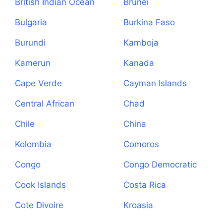
British Indian Ocean
Brunei
Territory
Bulgaria
Burkina Faso
Burundi
Kamboja
Kamerun
Kanada
Cape Verde
Cayman Islands
Central African
Chad
Republic
Chile
China
Kolombia
Comoros
Congo
Congo Democratic
Republic
Cook Islands
Costa Rica
Cote Divoire
Kroasia