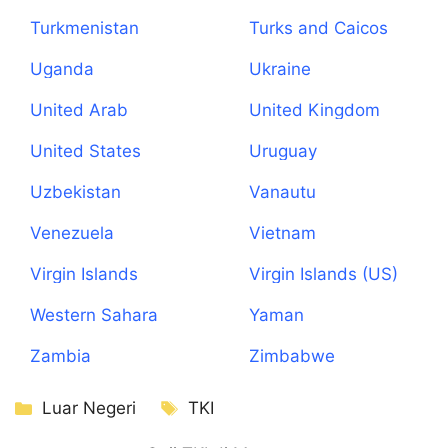
Turkmenistan
Turks and Caicos
Islands
Uganda
Ukraine
United Arab
United Kingdom
Emirates
United States
Uruguay
Uzbekistan
Vanautu
Venezuela
Vietnam
Virgin Islands
Virgin Islands (US)
(British)
Western Sahara
Yaman
Zambia
Zimbabwe
Kategori
Tag
Luar Negeri
TKI