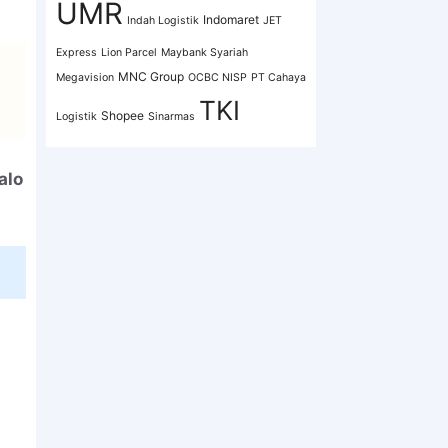
UMR
Indomaret
Indah Logistik
JET
Express
Lion Parcel
Maybank Syariah
MNC Group
Megavision
OCBC NISP
PT Cahaya
TKI
Shopee
Logistik
Sinarmas
alo