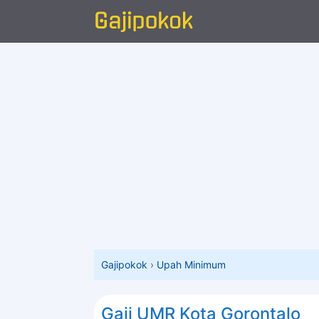
Langsung
ke
isi
Gajipokok
›
Upah Minimum
Gaji UMR Kota Gorontalo