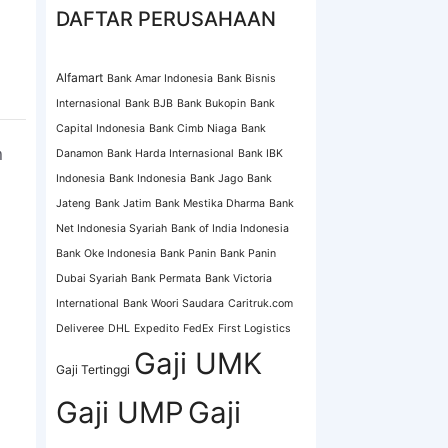
DAFTAR PERUSAHAAN
Alfamart
Bank Amar Indonesia
Bank Bisnis
Internasional
Bank BJB
Bank Bukopin
Bank
Capital Indonesia
Bank Cimb Niaga
Bank
n
Danamon
Bank Harda Internasional
Bank IBK
Indonesia
Bank Indonesia
Bank Jago
Bank
Jateng
Bank Jatim
Bank Mestika Dharma
Bank
Net Indonesia Syariah
Bank of India Indonesia
Bank Oke Indonesia
Bank Panin
Bank Panin
Dubai Syariah
Bank Permata
Bank Victoria
International
Bank Woori Saudara
Caritruk.com
Deliveree
DHL
Expedito
FedEx
First Logistics
Gaji UMK
Gaji Tertinggi
Gaji UMP
Gaji