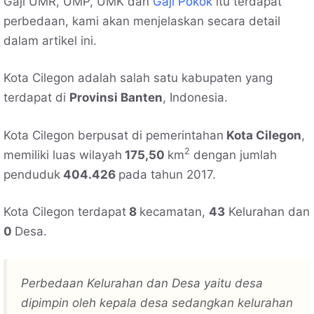
Gaji UMR, UMP, UMK dan
Gaji Pokok
itu terdapat
perbedaan, kami akan menjelaskan secara detail
dalam artikel ini.
Kota Cilegon adalah salah satu kabupaten yang
terdapat di
Provinsi Banten
, Indonesia.
Kota Cilegon berpusat di pemerintahan
Kota Cilegon
,
2
memiliki luas wilayah
175,50
km
dengan jumlah
penduduk
404.426
pada tahun 2017.
Kota Cilegon terdapat
8
kecamatan,
43
Kelurahan dan
0
Desa.
Perbedaan Kelurahan dan Desa yaitu desa
dipimpin oleh kepala desa sedangkan kelurahan