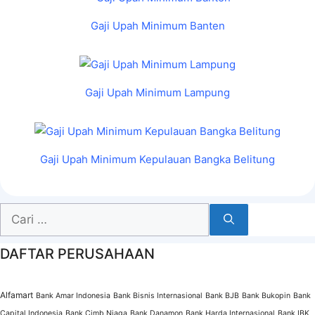
Gaji Upah Minimum Banten
Gaji Upah Minimum Lampung
Gaji Upah Minimum Kepulauan Bangka Belitung
Cari
untuk:
DAFTAR PERUSAHAAN
Alfamart
Bank Amar Indonesia
Bank Bisnis Internasional
Bank BJB
Bank Bukopin
Bank
Capital Indonesia
Bank Cimb Niaga
Bank Danamon
Bank Harda Internasional
Bank IBK