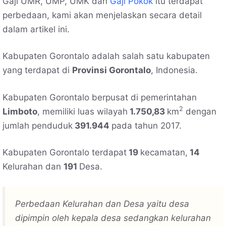
Gaji UMR, UMP, UMK dan
Gaji Pokok
itu terdapat
perbedaan, kami akan menjelaskan secara detail
dalam artikel ini.
Kabupaten Gorontalo adalah salah satu kabupaten
yang terdapat di
Provinsi Gorontalo
, Indonesia.
Kabupaten Gorontalo berpusat di pemerintahan
2
Limboto
, memiliki luas wilayah
1.750,83
km
dengan
jumlah penduduk
391.944
pada tahun 2017.
Kabupaten Gorontalo terdapat
19
kecamatan,
14
Kelurahan dan
191
Desa.
Perbedaan Kelurahan dan Desa yaitu desa
dipimpin oleh kepala desa sedangkan kelurahan