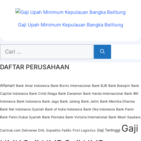
Gaji Upah Minimum Kepulauan Bangka Belitung
Cari
untuk:
DAFTAR PERUSAHAAN
Alfamart
Bank Amar Indonesia
Bank Bisnis Internasional
Bank BJB
Bank Bukopin
Bank
Capital Indonesia
Bank Cimb Niaga
Bank Danamon
Bank Harda Internasional
Bank IBK
Indonesia
Bank Indonesia
Bank Jago
Bank Jateng
Bank Jatim
Bank Mestika Dharma
Bank Net Indonesia Syariah
Bank of India Indonesia
Bank Oke Indonesia
Bank Panin
Bank Panin Dubai Syariah
Bank Permata
Bank Victoria International
Bank Woori Saudara
Gaji
Gaji Tertinggi
Caritruk.com
Deliveree
DHL
Expedito
FedEx
First Logistics