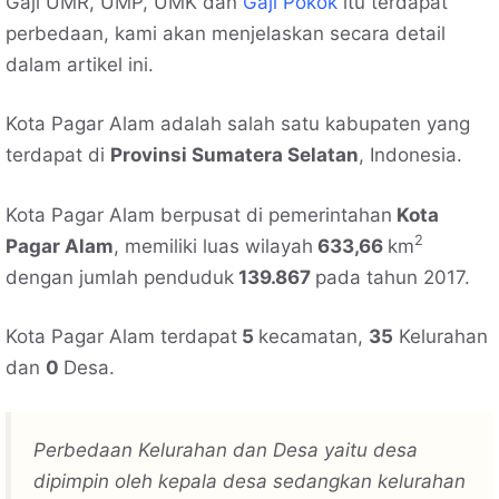
Gaji UMR, UMP, UMK dan
Gaji Pokok
itu terdapat
perbedaan, kami akan menjelaskan secara detail
dalam artikel ini.
Kota Pagar Alam adalah salah satu kabupaten yang
terdapat di
Provinsi Sumatera Selatan
, Indonesia.
Kota Pagar Alam berpusat di pemerintahan
Kota
2
Pagar Alam
, memiliki luas wilayah
633,66
km
dengan jumlah penduduk
139.867
pada tahun 2017.
Kota Pagar Alam terdapat
5
kecamatan,
35
Kelurahan
dan
0
Desa.
Perbedaan Kelurahan dan Desa yaitu desa
dipimpin oleh kepala desa sedangkan kelurahan