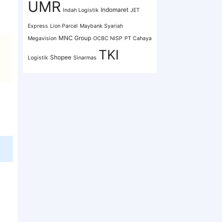
UMR
Indomaret
Indah Logistik
JET
Express
Lion Parcel
Maybank Syariah
MNC Group
Megavision
OCBC NISP
PT Cahaya
TKI
Shopee
Logistik
Sinarmas