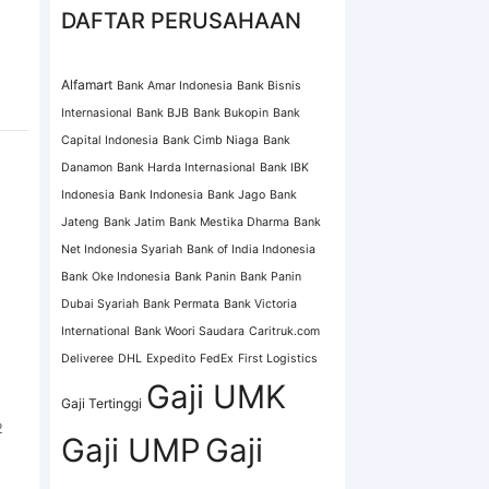
DAFTAR PERUSAHAAN
Alfamart
Bank Amar Indonesia
Bank Bisnis
Internasional
Bank BJB
Bank Bukopin
Bank
Capital Indonesia
Bank Cimb Niaga
Bank
Danamon
Bank Harda Internasional
Bank IBK
Indonesia
Bank Indonesia
Bank Jago
Bank
Jateng
Bank Jatim
Bank Mestika Dharma
Bank
Net Indonesia Syariah
Bank of India Indonesia
Bank Oke Indonesia
Bank Panin
Bank Panin
Dubai Syariah
Bank Permata
Bank Victoria
International
Bank Woori Saudara
Caritruk.com
Deliveree
DHL
Expedito
FedEx
First Logistics
Gaji UMK
Gaji Tertinggi
2
Gaji UMP
Gaji