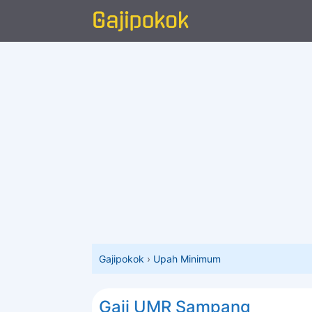
Langsung
ke
isi
Gajipokok
›
Upah Minimum
Gaji UMR Sampang