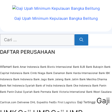
Gaji Upah Minimum Kepulauan Bangka Belitung
Cari
untuk:
DAFTAR PERUSAHAAN
Alfamart
Bank Amar Indonesia
Bank Bisnis Internasional
Bank BJB
Bank Bukopin
Bank
Capital Indonesia
Bank Cimb Niaga
Bank Danamon
Bank Harda Internasional
Bank IBK
Indonesia
Bank Indonesia
Bank Jago
Bank Jateng
Bank Jatim
Bank Mestika Dharma
Bank Net Indonesia Syariah
Bank of India Indonesia
Bank Oke Indonesia
Bank Panin
Bank Panin Dubai Syariah
Bank Permata
Bank Victoria International
Bank Woori Saudara
Gaji
Gaji Tertinggi
Caritruk.com
Deliveree
DHL
Expedito
FedEx
First Logistics