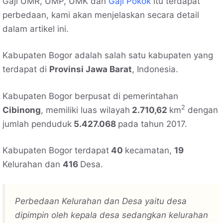
Gaji UMR, UMP, UMK dan
Gaji Pokok
itu terdapat
perbedaan, kami akan menjelaskan secara detail
dalam artikel ini.
Kabupaten Bogor adalah salah satu kabupaten yang
terdapat di
Provinsi Jawa Barat
, Indonesia.
Kabupaten Bogor berpusat di pemerintahan
2
Cibinong
, memiliki luas wilayah
2.710,62
km
dengan
jumlah penduduk
5.427.068
pada tahun 2017.
Kabupaten Bogor terdapat
40
kecamatan,
19
Kelurahan dan
416
Desa.
Perbedaan Kelurahan dan Desa yaitu desa
dipimpin oleh kepala desa sedangkan kelurahan