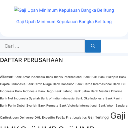
Gaji Upah Minimum Kepulauan Bangka Belitung
Cari
untuk:
DAFTAR PERUSAHAAN
Alfamart
Bank Amar Indonesia
Bank Bisnis Internasional
Bank BJB
Bank Bukopin
Bank
Capital Indonesia
Bank Cimb Niaga
Bank Danamon
Bank Harda Internasional
Bank IBK
Indonesia
Bank Indonesia
Bank Jago
Bank Jateng
Bank Jatim
Bank Mestika Dharma
Bank Net Indonesia Syariah
Bank of India Indonesia
Bank Oke Indonesia
Bank Panin
Bank Panin Dubai Syariah
Bank Permata
Bank Victoria International
Bank Woori Saudara
Gaji
Gaji Tertinggi
Caritruk.com
Deliveree
DHL
Expedito
FedEx
First Logistics