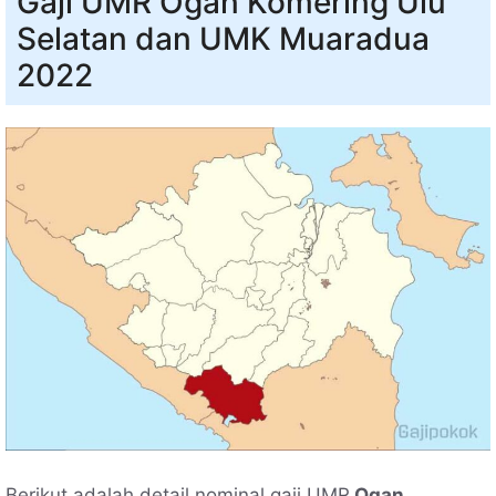
Gaji UMR Ogan Komering Ulu
Selatan dan UMK Muaradua
2022
Berikut adalah detail nominal gaji UMR
Ogan