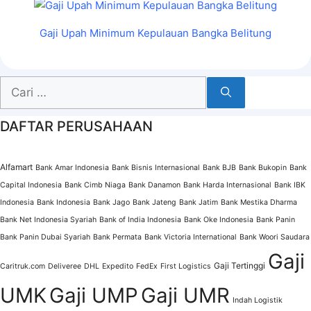
Gaji Upah Minimum Kepulauan Bangka Belitung
Cari
untuk:
DAFTAR PERUSAHAAN
Alfamart
Bank Amar Indonesia
Bank Bisnis Internasional
Bank BJB
Bank Bukopin
Bank
Capital Indonesia
Bank Cimb Niaga
Bank Danamon
Bank Harda Internasional
Bank IBK
Indonesia
Bank Indonesia
Bank Jago
Bank Jateng
Bank Jatim
Bank Mestika Dharma
Bank Net Indonesia Syariah
Bank of India Indonesia
Bank Oke Indonesia
Bank Panin
Bank Panin Dubai Syariah
Bank Permata
Bank Victoria International
Bank Woori Saudara
Gaji
Gaji Tertinggi
Caritruk.com
Deliveree
DHL
Expedito
FedEx
First Logistics
UMK
Gaji UMP
Gaji UMR
Indah Logistik