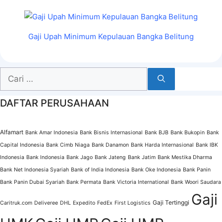
Gaji Upah Minimum Kepulauan Bangka Belitung
Cari
untuk:
DAFTAR PERUSAHAAN
Alfamart
Bank Amar Indonesia
Bank Bisnis Internasional
Bank BJB
Bank Bukopin
Bank
Capital Indonesia
Bank Cimb Niaga
Bank Danamon
Bank Harda Internasional
Bank IBK
Indonesia
Bank Indonesia
Bank Jago
Bank Jateng
Bank Jatim
Bank Mestika Dharma
Bank Net Indonesia Syariah
Bank of India Indonesia
Bank Oke Indonesia
Bank Panin
Bank Panin Dubai Syariah
Bank Permata
Bank Victoria International
Bank Woori Saudara
Gaji
Gaji Tertinggi
Caritruk.com
Deliveree
DHL
Expedito
FedEx
First Logistics