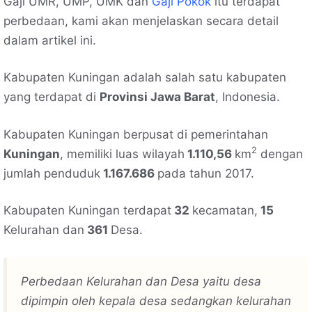
Gaji UMR, UMP, UMK dan
Gaji Pokok
itu terdapat
perbedaan, kami akan menjelaskan secara detail
dalam artikel ini.
Kabupaten Kuningan adalah salah satu kabupaten
yang terdapat di
Provinsi Jawa Barat
, Indonesia.
Kabupaten Kuningan berpusat di pemerintahan
2
Kuningan
, memiliki luas wilayah
1.110,56
km
dengan
jumlah penduduk
1.167.686
pada tahun 2017.
Kabupaten Kuningan terdapat
32
kecamatan,
15
Kelurahan dan
361
Desa.
Perbedaan Kelurahan dan Desa yaitu desa
dipimpin oleh kepala desa sedangkan kelurahan