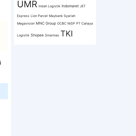
UMR
Indomaret
Indah Logistik
JET
Express
Lion Parcel
Maybank Syariah
MNC Group
Megavision
OCBC NISP
PT Cahaya
TKI
Shopee
Logistik
Sinarmas
i