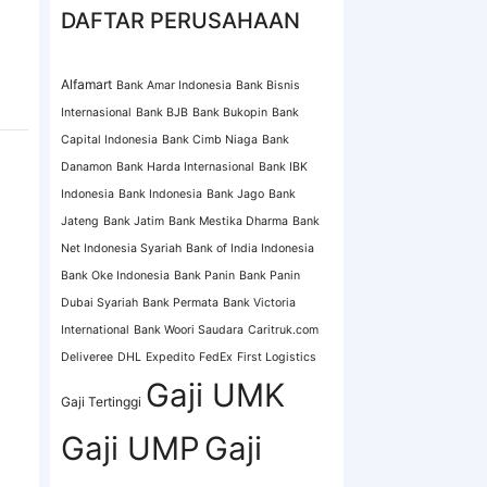
DAFTAR PERUSAHAAN
Alfamart
Bank Amar Indonesia
Bank Bisnis
Internasional
Bank BJB
Bank Bukopin
Bank
Capital Indonesia
Bank Cimb Niaga
Bank
Danamon
Bank Harda Internasional
Bank IBK
Indonesia
Bank Indonesia
Bank Jago
Bank
Jateng
Bank Jatim
Bank Mestika Dharma
Bank
Net Indonesia Syariah
Bank of India Indonesia
Bank Oke Indonesia
Bank Panin
Bank Panin
Dubai Syariah
Bank Permata
Bank Victoria
International
Bank Woori Saudara
Caritruk.com
Deliveree
DHL
Expedito
FedEx
First Logistics
Gaji UMK
Gaji Tertinggi
Gaji UMP
Gaji