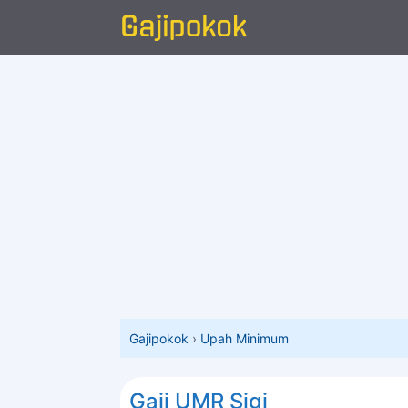
Langsung
ke
isi
Gajipokok
›
Upah Minimum
Gaji UMR Sigi