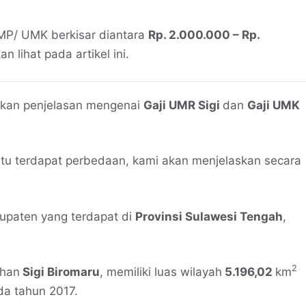
MP/ UMK berkisar diantara
Rp. 2.000.000 – Rp.
an lihat pada artikel ini.
erikan penjelasan mengenai
Gaji UMR Sigi
dan
Gaji UMK
itu terdapat perbedaan, kami akan menjelaskan secara
bupaten yang terdapat di
Provinsi Sulawesi Tengah
,
2
ahan
Sigi Biromaru
, memiliki luas wilayah
5.196,02
km
da tahun 2017.