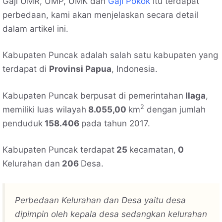
Gaji UMR, UMP, UMK dan
Gaji Pokok
itu terdapat
perbedaan, kami akan menjelaskan secara detail
dalam artikel ini.
Kabupaten Puncak adalah salah satu kabupaten yang
terdapat di
Provinsi Papua
, Indonesia.
Kabupaten Puncak berpusat di pemerintahan
Ilaga
,
2
memiliki luas wilayah
8.055,00
km
dengan jumlah
penduduk
158.406
pada tahun 2017.
Kabupaten Puncak terdapat
25
kecamatan,
0
Kelurahan dan
206
Desa.
Perbedaan Kelurahan dan Desa yaitu desa
dipimpin oleh kepala desa sedangkan kelurahan