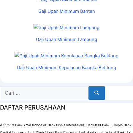
Gaji Upah Minimum Banten
Gaji Upah Minimum Lampung
Gaji Upah Minimum Kepulauan Bangka Belitung
Cari
untuk:
DAFTAR PERUSAHAAN
Alfamart
Bank Amar Indonesia
Bank Bisnis Internasional
Bank BJB
Bank Bukopin
Bank
Capital Indonesia
Bank Cimb Niaga
Bank Danamon
Bank Harda Internasional
Bank IBK