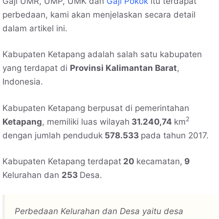
Gaji UMR, UMP, UMK dan
Gaji Pokok
itu terdapat
perbedaan, kami akan menjelaskan secara detail
dalam artikel ini.
Kabupaten Ketapang adalah salah satu kabupaten
yang terdapat di
Provinsi Kalimantan Barat
,
Indonesia.
Kabupaten Ketapang berpusat di pemerintahan
2
Ketapang
, memiliki luas wilayah
31.240,74
km
dengan jumlah penduduk
578.533
pada tahun 2017.
Kabupaten Ketapang terdapat
20
kecamatan,
9
Kelurahan dan
253
Desa.
Perbedaan Kelurahan dan Desa yaitu desa