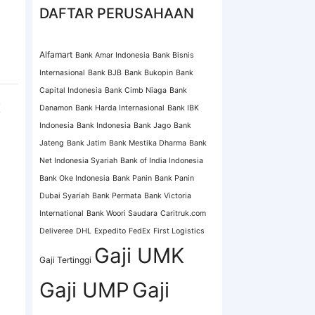
DAFTAR PERUSAHAAN
Alfamart
Bank Amar Indonesia
Bank Bisnis
Internasional
Bank BJB
Bank Bukopin
Bank
Capital Indonesia
Bank Cimb Niaga
Bank
K
Danamon
Bank Harda Internasional
Bank IBK
Indonesia
Bank Indonesia
Bank Jago
Bank
Jateng
Bank Jatim
Bank Mestika Dharma
Bank
Net Indonesia Syariah
Bank of India Indonesia
Bank Oke Indonesia
Bank Panin
Bank Panin
Dubai Syariah
Bank Permata
Bank Victoria
International
Bank Woori Saudara
Caritruk.com
Deliveree
DHL
Expedito
FedEx
First Logistics
Gaji UMK
Gaji Tertinggi
Gaji UMP
Gaji