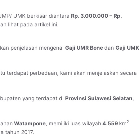
UMP/ UMK berkisar diantara
Rp. 3.000.000 – Rp.
an lihat pada artikel ini.
erikan penjelasan mengenai
Gaji UMR Bone
dan
Gaji UM
itu terdapat perbedaan, kami akan menjelaskan secara
abupaten yang terdapat di
Provinsi Sulawesi Selatan
,
2
tahan
Watampone
, memiliki luas wilayah
4.559
km
a tahun 2017.