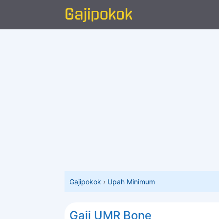
Langsung
ke
isi
Gajipokok
›
Upah Minimum
Gaji UMR Bone