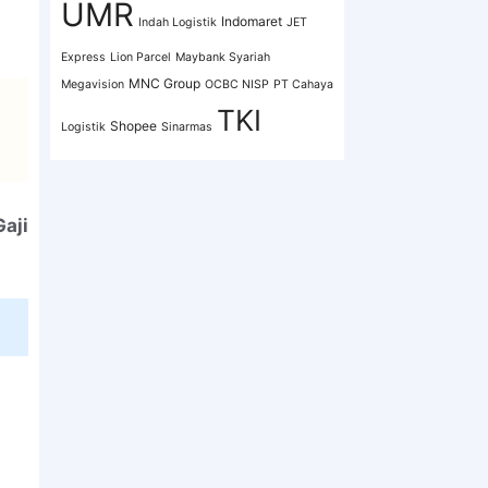
UMR
Indomaret
Indah Logistik
JET
Express
Lion Parcel
Maybank Syariah
MNC Group
Megavision
OCBC NISP
PT Cahaya
TKI
Shopee
Logistik
Sinarmas
aji