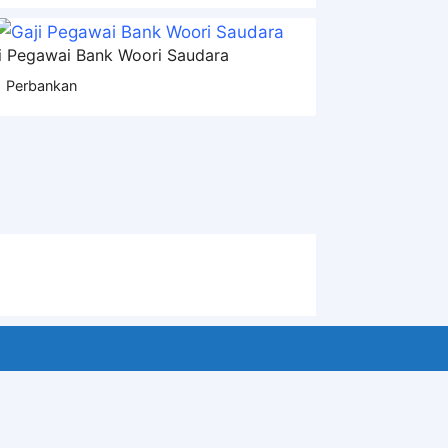
i Pegawai Bank Woori Saudara
Kategori
Perbankan