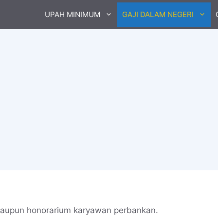
UPAH MINIMUM
GAJI DALAM NEGERI
 maupun honorarium karyawan perbankan.