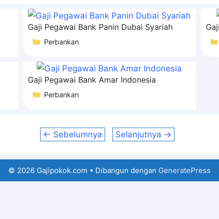
Gaji Pegawai Bank Panin Dubai Syariah
Gaj
Kategori
Perbankan
Gaji Pegawai Bank Amar Indonesia
Kategori
Perbankan
←
Sebelumnya
Selanjutnya
→
© 2026 Gajipokok.com
• Dibangun dengan
GeneratePress